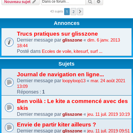
Rechercher
Recherche avanc
Nouveau sujet
1
2
Suivante
43 sujets
Annonces
Trucs pratiques sur glisszone
Dernier message par
«
glisszone
dim. 6 janv. 2013
18:44
Posté dans
Ecoles de voile, kitesurf, surf ...
Sujets
Journal de navigation en ligne...
Dernier message par
«
loopyloop13
mar. 24 août 2021
13:09
Réponses :
1
Ben voilà : Le kite a commencé avec des
skis
Dernier message par
«
glisszone
jeu. 11 juil. 2019 10:19
Envie de partir kiter ailleurs ?
Dernier message par
«
glisszone
jeu. 11 juil. 2019 09:51