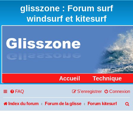
glisszone : Forum surf
windsurf et kitesurf
Accueil
Technique
FAQ
S’enregistrer
Connexion
Index du forum
Forum de la glisse
Forum kitesurf
R
e
c