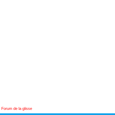
h
e
r
c
h
e
r
Forum de la glisse