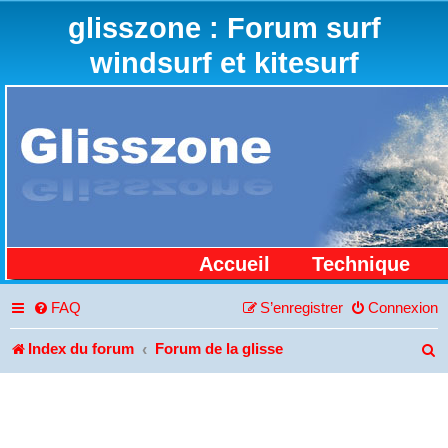
glisszone : Forum surf
windsurf et kitesurf
Accueil
Technique
FAQ
S’enregistrer
Connexion
Index du forum
Forum de la glisse
R
e
c