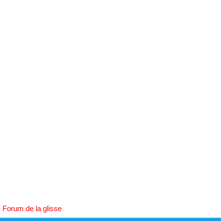
h
e
r
c
h
e
r
Forum de la glisse