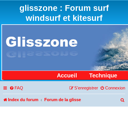
glisszone : Forum surf
windsurf et kitesurf
Accueil
Technique
FAQ
S’enregistrer
Connexion
Index du forum
Forum de la glisse
R
e
c