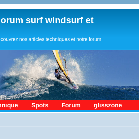
Forum surf windsurf et
couvrez nos articles techniques et notre forum
hnique
Spots
Forum
glisszone