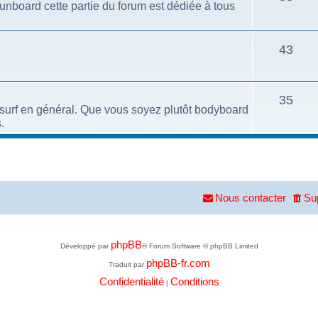
funboard cette partie du forum est dédiée à tous
43
35
e surf en général. Que vous soyez plutôt bodyboard
.
Nous contacter
Su
phpBB
Développé par
® Forum Software © phpBB Limited
phpBB-fr.com
Traduit par
Confidentialité
Conditions
|