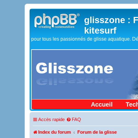
glisszone : 
kitesurf
pour tous les passionnés de glisse aquatique. Dé
Accueil
Tec
Accès rapide
FAQ
Index du forum
Forum de la glisse