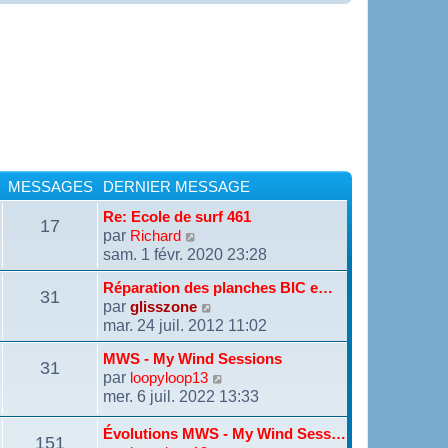
MESSAGES
DERNIER MESSAGE
Re: Ecole de surf 461
17
par
V
Richard
o
sam. 1 févr. 2020 23:28
i
r
Réparation des planches BIC e…
31
l
par
V
glisszone
e
o
mar. 24 juil. 2012 11:02
d
i
e
r
MWS - My Wind Sessions
r
31
l
par
V
loopyloop13
n
e
o
mer. 6 juil. 2022 13:33
i
d
i
e
e
r
r
Évolutions MWS - My Wind Sess…
r
151
l
m