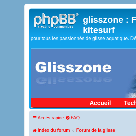
glisszone : 
kitesurf
pour tous les passionnés de glisse aquatique. Dé
Accueil
Tec
Accès rapide
FAQ
Index du forum
Forum de la glisse