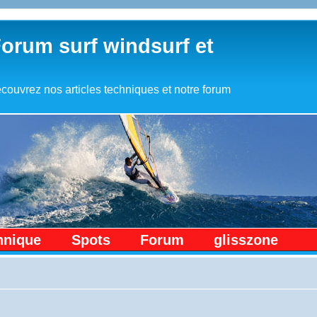
Forum surf windsurf et
couvrez nos articles techniques et notre forum
hnique
Spots
Forum
glisszone