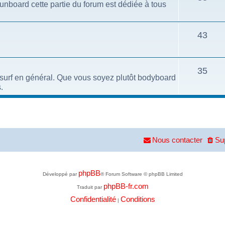
funboard cette partie du forum est dédiée à tous
43
35
e surf en général. Que vous soyez plutôt bodyboard
.
Nous contacter
Su
phpBB
Développé par
® Forum Software © phpBB Limited
phpBB-fr.com
Traduit par
Confidentialité
Conditions
|