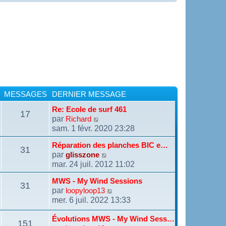
MESSAGES
DERNIER MESSAGE
Re: Ecole de surf 461
17
par
V
Richard
o
sam. 1 févr. 2020 23:28
i
r
Réparation des planches BIC e…
31
l
par
V
glisszone
e
o
mar. 24 juil. 2012 11:02
d
i
e
r
MWS - My Wind Sessions
r
31
l
par
V
loopyloop13
n
e
o
mer. 6 juil. 2022 13:33
i
d
i
e
e
r
r
Évolutions MWS - My Wind Sess…
r
151
l
m