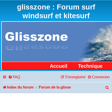
glisszone : Forum surf
windsurf et kitesurf
Accueil
Technique
FAQ
S’enregistrer
Connexion
Index du forum
Forum de la glisse
R
e
c