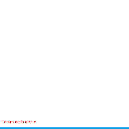
h
e
r
c
h
e
r
Forum de la glisse