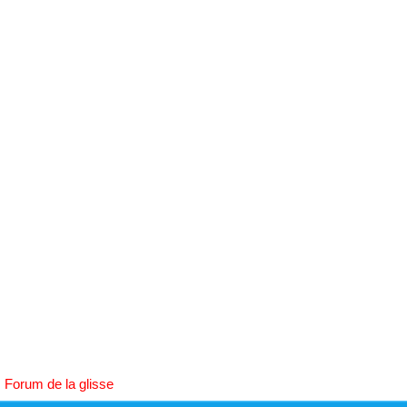
h
e
r
c
h
e
r
Forum de la glisse