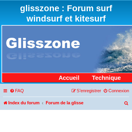
glisszone : Forum surf
windsurf et kitesurf
Accueil
Technique
FAQ
S’enregistrer
Connexion
Index du forum
Forum de la glisse
R
e
c