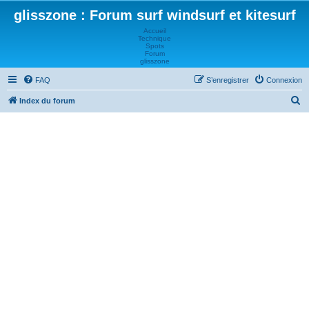
glisszone : Forum surf windsurf et kitesurf
Accueil
Technique
Spots
Forum
glisszone
FAQ
S’enregistrer
Connexion
R
Index du forum
e
c
h
e
r
c
h
e
r