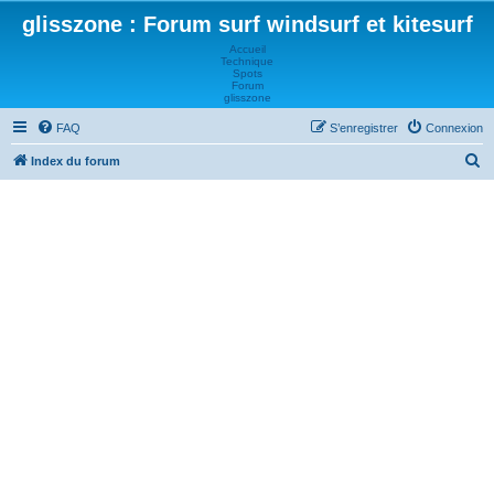
glisszone : Forum surf windsurf et kitesurf
Accueil
Technique
Spots
Forum
glisszone
FAQ
S’enregistrer
Connexion
R
Index du forum
e
c
h
e
r
c
h
e
r