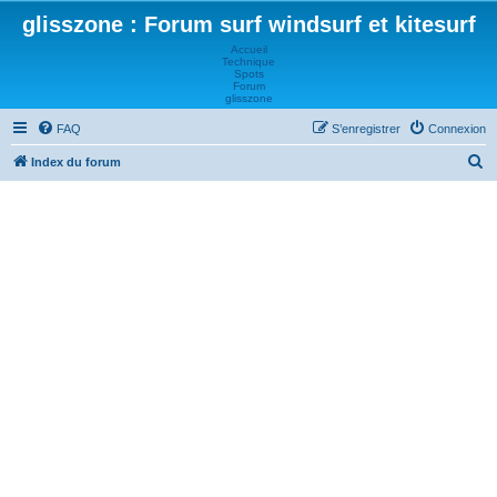
glisszone : Forum surf windsurf et kitesurf
Accueil
Technique
Spots
Forum
glisszone
FAQ
S’enregistrer
Connexion
R
Index du forum
e
c
h
e
r
c
h
e
r