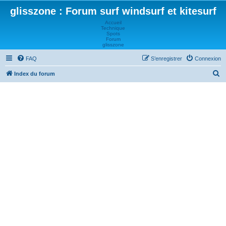
glisszone : Forum surf windsurf et kitesurf
Accueil
Technique
Spots
Forum
glisszone
FAQ
S’enregistrer
Connexion
R
Index du forum
e
c
h
e
r
c
h
e
r