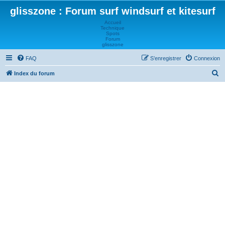
glisszone : Forum surf windsurf et kitesurf
Accueil
Technique
Spots
Forum
glisszone
FAQ
S’enregistrer
Connexion
R
Index du forum
e
c
h
e
r
c
h
e
r