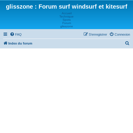
glisszone : Forum surf windsurf et kitesurf
Accueil
Technique
Spots
Forum
glisszone
FAQ
S’enregistrer
Connexion
R
Index du forum
e
c
h
e
r
c
h
e
r