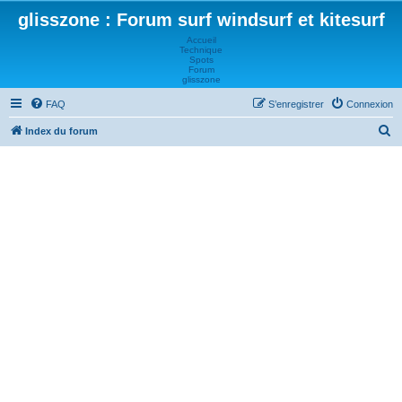
glisszone : Forum surf windsurf et kitesurf
Accueil
Technique
Spots
Forum
glisszone
FAQ
S’enregistrer
Connexion
R
Index du forum
e
c
h
e
r
c
h
e
r