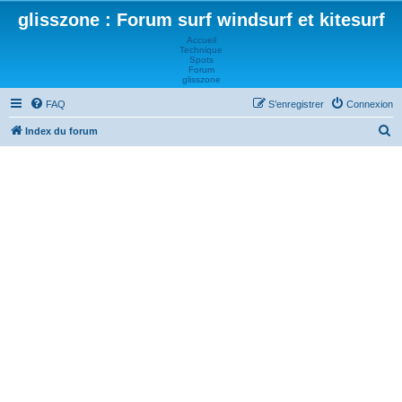
glisszone : Forum surf windsurf et kitesurf
Accueil
Technique
Spots
Forum
glisszone
FAQ
S’enregistrer
Connexion
R
Index du forum
e
c
h
e
r
c
h
e
r