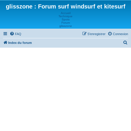
glisszone : Forum surf windsurf et kitesurf
Accueil
Technique
Spots
Forum
glisszone
FAQ
S’enregistrer
Connexion
R
Index du forum
e
c
h
e
r
c
h
e
r