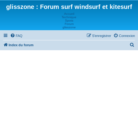
glisszone : Forum surf windsurf et kitesurf
Accueil
Technique
Spots
Forum
glisszone
FAQ
S’enregistrer
Connexion
R
Index du forum
e
c
h
e
r
c
h
e
r