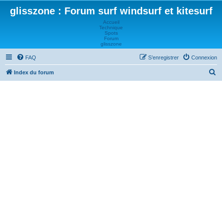
glisszone : Forum surf windsurf et kitesurf
Accueil
Technique
Spots
Forum
glisszone
FAQ
S’enregistrer
Connexion
R
Index du forum
e
c
h
e
r
c
h
e
r