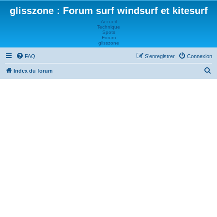
glisszone : Forum surf windsurf et kitesurf
Accueil
Technique
Spots
Forum
glisszone
FAQ
S’enregistrer
Connexion
R
Index du forum
e
c
h
e
r
c
h
e
r