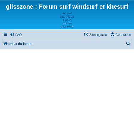
glisszone : Forum surf windsurf et kitesurf
Accueil
Technique
Spots
Forum
glisszone
FAQ
S’enregistrer
Connexion
R
Index du forum
e
c
h
e
r
c
h
e
r