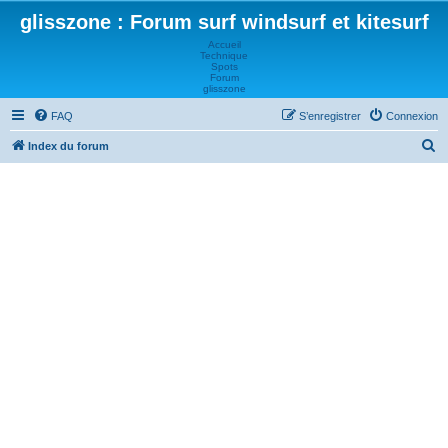
glisszone : Forum surf windsurf et kitesurf
Accueil
Technique
Spots
Forum
glisszone
FAQ
S’enregistrer
Connexion
R
Index du forum
e
c
h
e
r
c
h
e
r