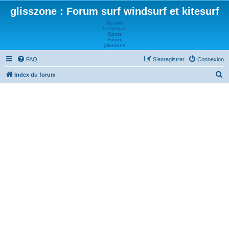
glisszone : Forum surf windsurf et kitesurf
Accueil
Technique
Spots
Forum
glisszone
FAQ
S’enregistrer
Connexion
R
Index du forum
e
c
h
e
r
c
h
e
r