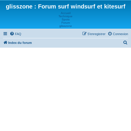
glisszone : Forum surf windsurf et kitesurf
Accueil
Technique
Spots
Forum
glisszone
FAQ
S’enregistrer
Connexion
R
Index du forum
e
c
h
e
r
c
h
e
r