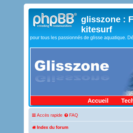
glisszone : 
kitesurf
pour tous les passionnés de glisse aquatique. Dé
Accueil
Tec
Accès rapide
FAQ
Index du forum