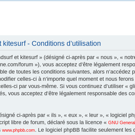
kitesurf - Conditions d’utilisation
surf et kitesurf » (désigné ci-après par « nous », « notr
szone.com/forum »), vous acceptez d’être légalement resp
le de toutes les conditions suivantes, alors n’accédez pa
modifier celles-ci à n’importe quel moment et nous feron
 celles-ci par vous-même. Si vous continuez d’utiliser « gl
és, vous acceptez d’être légalement responsable des con
igné ci-après par « ils », « eux », « leur », « logicie
ript libre de forum, déclaré sous la licence «
GNU General 
s
. Le logiciel phpBB facilite seulement les
www.phpbb.com