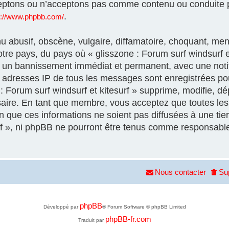
eptons ou n’acceptons pas comme contenu ou conduite p
.
s://www.phpbb.com/
 abusif, obscène, vulgaire, diffamatoire, choquant, men
otre pays, du pays où « glisszone : Forum surf windsurf et
à un bannissement immédiat et permanent, avec une notif
es adresses IP de tous les messages sont enregistrées p
 Forum surf windsurf et kitesurf » supprime, modifie, dép
aire. En tant que membre, vous acceptez que toutes les 
que ces informations ne soient pas diffusées à une tier
urf », ni phpBB ne pourront être tenus comme responsable
Nous contacter
Su
phpBB
Développé par
® Forum Software © phpBB Limited
phpBB-fr.com
Traduit par