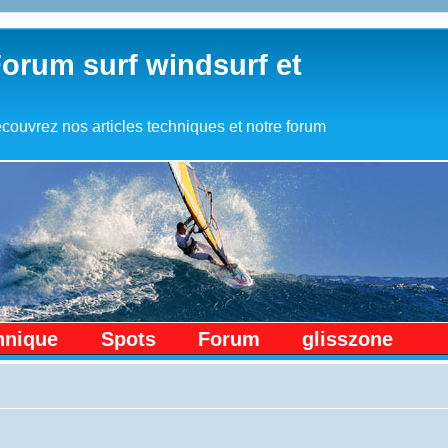
Forum surf windsurf et
couvrez nos articles techniques et notre forum
hnique
Spots
Forum
glisszone