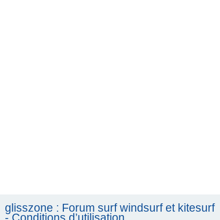
h
e
r
c
h
e
r
glisszone : Forum surf windsurf et kitesurf
- Conditions d’utilisation