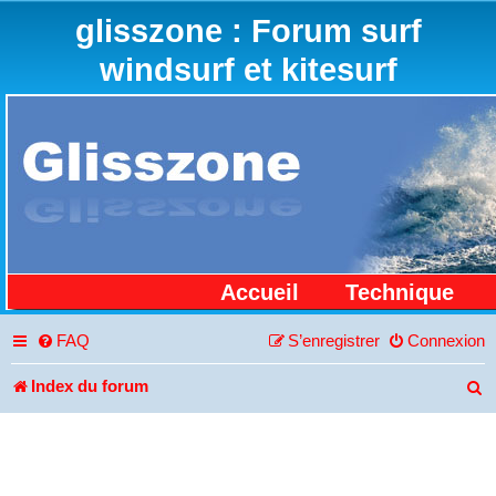
glisszone : Forum surf
windsurf et kitesurf
Accueil
Technique
FAQ
S’enregistrer
Connexion
Index du forum
R
e
c