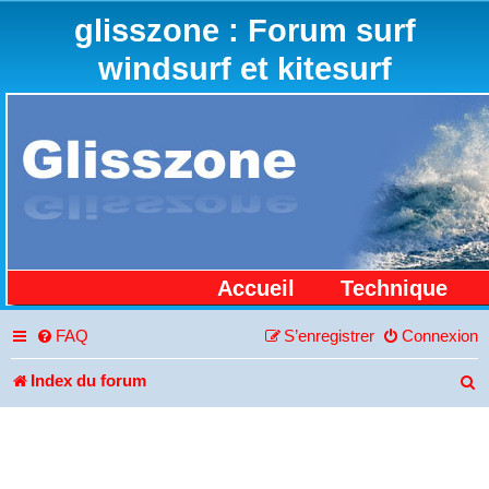
glisszone : Forum surf
windsurf et kitesurf
Accueil
Technique
FAQ
S’enregistrer
Connexion
Index du forum
R
e
c