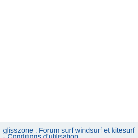
h
e
r
c
h
e
r
glisszone : Forum surf windsurf et kitesurf
- Conditions d’utilisation