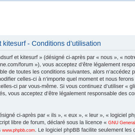
kitesurf - Conditions d’utilisation
surf et kitesurf » (désigné ci-après par « nous », « notr
szone.com/forum »), vous acceptez d’être légalement resp
le de toutes les conditions suivantes, alors n’accédez pa
modifier celles-ci à n’importe quel moment et nous feron
 celles-ci par vous-même. Si vous continuez d’utiliser « gl
és, vous acceptez d’être légalement responsable des con
igné ci-après par « ils », « eux », « leur », « logicie
ript libre de forum, déclaré sous la licence «
GNU General 
s
. Le logiciel phpBB facilite seulement les
www.phpbb.com