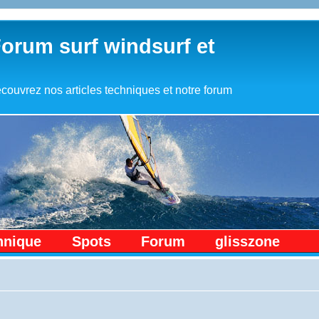
Forum surf windsurf et
couvrez nos articles techniques et notre forum
hnique
Spots
Forum
glisszone