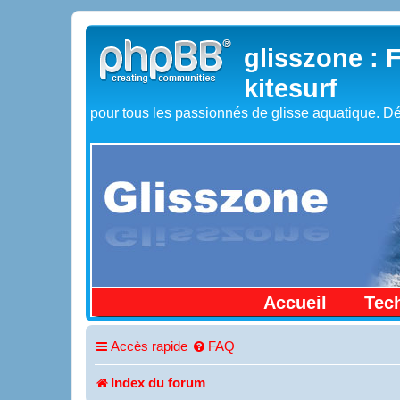
glisszone : 
kitesurf
pour tous les passionnés de glisse aquatique. Dé
Accueil
Tec
Accès rapide
FAQ
Index du forum