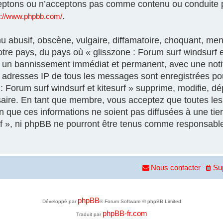
eptons ou n’acceptons pas comme contenu ou conduite p
.
s://www.phpbb.com/
 abusif, obscène, vulgaire, diffamatoire, choquant, men
otre pays, du pays où « glisszone : Forum surf windsurf et
à un bannissement immédiat et permanent, avec une notif
es adresses IP de tous les messages sont enregistrées p
 Forum surf windsurf et kitesurf » supprime, modifie, dép
aire. En tant que membre, vous acceptez que toutes les 
que ces informations ne soient pas diffusées à une tier
urf », ni phpBB ne pourront être tenus comme responsable
Nous contacter
Su
phpBB
Développé par
® Forum Software © phpBB Limited
phpBB-fr.com
Traduit par