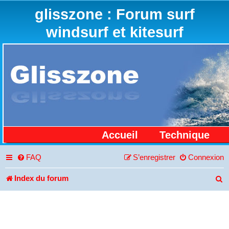
glisszone : Forum surf
windsurf et kitesurf
Accueil
Technique
FAQ
S’enregistrer
Connexion
Index du forum
R
e
c