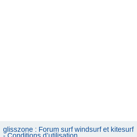
h
e
r
c
h
e
r
glisszone : Forum surf windsurf et kitesurf
- Conditions d’utilisation