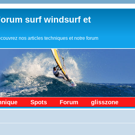
Forum surf windsurf et
couvrez nos articles techniques et notre forum
hnique
Spots
Forum
glisszone