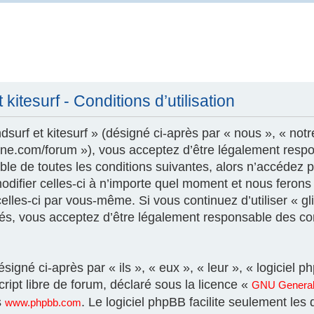
kitesurf - Conditions d’utilisation
surf et kitesurf » (désigné ci-après par « nous », « notr
szone.com/forum »), vous acceptez d’être légalement resp
le de toutes les conditions suivantes, alors n’accédez pa
modifier celles-ci à n’importe quel moment et nous feron
 celles-ci par vous-même. Si vous continuez d’utiliser « gl
és, vous acceptez d’être légalement responsable des con
igné ci-après par « ils », « eux », « leur », « logicie
ript libre de forum, déclaré sous la licence «
GNU General 
s
. Le logiciel phpBB facilite seulement les
www.phpbb.com