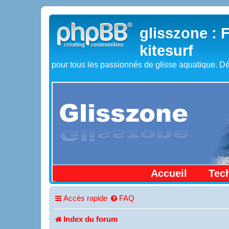
glisszone : 
kitesurf
pour tous les passionnés de glisse aquatique. Dé
Accueil
Tec
Accès rapide
FAQ
Index du forum