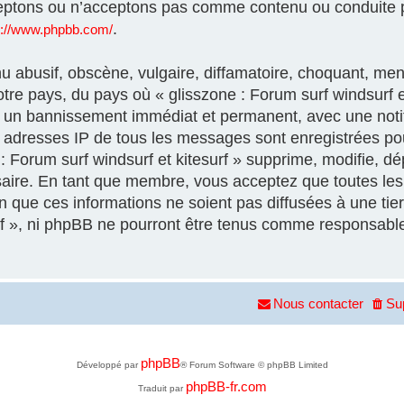
eptons ou n’acceptons pas comme contenu ou conduite p
.
s://www.phpbb.com/
 abusif, obscène, vulgaire, diffamatoire, choquant, men
otre pays, du pays où « glisszone : Forum surf windsurf et
à un bannissement immédiat et permanent, avec une notif
es adresses IP de tous les messages sont enregistrées p
 Forum surf windsurf et kitesurf » supprime, modifie, dép
aire. En tant que membre, vous acceptez que toutes les 
que ces informations ne soient pas diffusées à une tier
urf », ni phpBB ne pourront être tenus comme responsable
Nous contacter
Su
phpBB
Développé par
® Forum Software © phpBB Limited
phpBB-fr.com
Traduit par