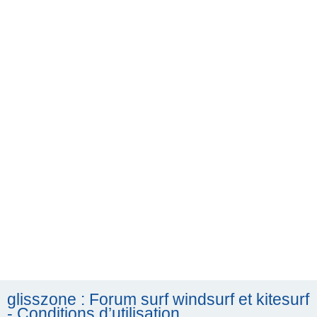
h
e
r
c
h
e
r
glisszone : Forum surf windsurf et kitesurf
- Conditions d’utilisation