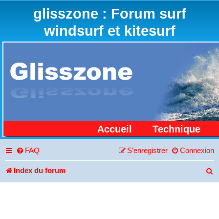
glisszone : Forum surf
windsurf et kitesurf
Accueil
Technique
FAQ
S’enregistrer
Connexion
Index du forum
R
e
c