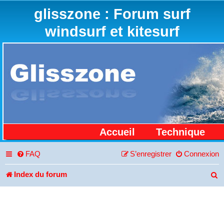
glisszone : Forum surf
windsurf et kitesurf
Accueil
Technique
FAQ
S’enregistrer
Connexion
Index du forum
R
e
c