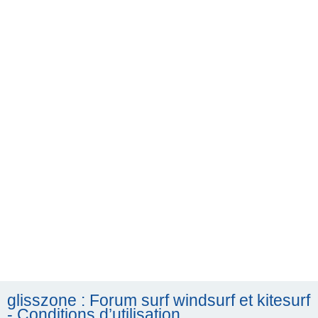
h
e
r
c
h
e
r
glisszone : Forum surf windsurf et kitesurf
- Conditions d’utilisation