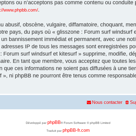
eptons ou n’acceptons pas comme contenu ou conduite p
.
s://www.phpbb.com/
 abusif, obscène, vulgaire, diffamatoire, choquant, men
otre pays, du pays où « glisszone : Forum surf windsurf et
à un bannissement immédiat et permanent, avec une notif
es adresses IP de tous les messages sont enregistrées p
 Forum surf windsurf et kitesurf » supprime, modifie, dép
aire. En tant que membre, vous acceptez que toutes les 
que ces informations ne soient pas diffusées à une tier
urf », ni phpBB ne pourront être tenus comme responsable
Nous contacter
Su
phpBB
Développé par
® Forum Software © phpBB Limited
phpBB-fr.com
Traduit par