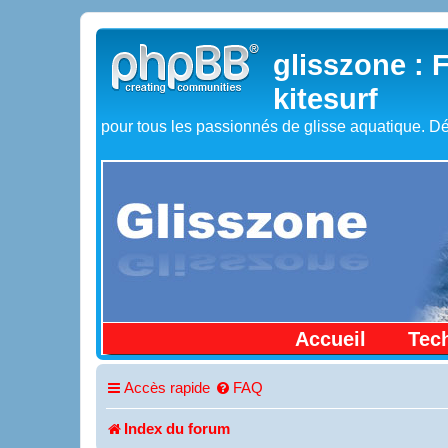
glisszone : 
kitesurf
pour tous les passionnés de glisse aquatique. Dé
Accueil
Tec
Accès rapide
FAQ
Index du forum