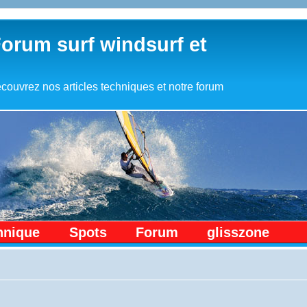
Forum surf windsurf et
couvrez nos articles techniques et notre forum
hnique
Spots
Forum
glisszone