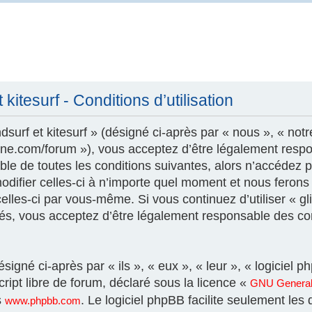
kitesurf - Conditions d’utilisation
surf et kitesurf » (désigné ci-après par « nous », « notr
szone.com/forum »), vous acceptez d’être légalement resp
le de toutes les conditions suivantes, alors n’accédez pa
modifier celles-ci à n’importe quel moment et nous feron
 celles-ci par vous-même. Si vous continuez d’utiliser « gl
és, vous acceptez d’être légalement responsable des con
igné ci-après par « ils », « eux », « leur », « logicie
ript libre de forum, déclaré sous la licence «
GNU General 
s
. Le logiciel phpBB facilite seulement les
www.phpbb.com