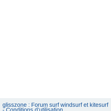
h
e
r
c
h
e
r
glisszone : Forum surf windsurf et kitesurf
- Conditions d’utilisation