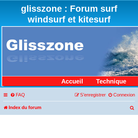
glisszone : Forum surf
windsurf et kitesurf
Accueil
Technique
FAQ
S’enregistrer
Connexion
Index du forum
R
e
c