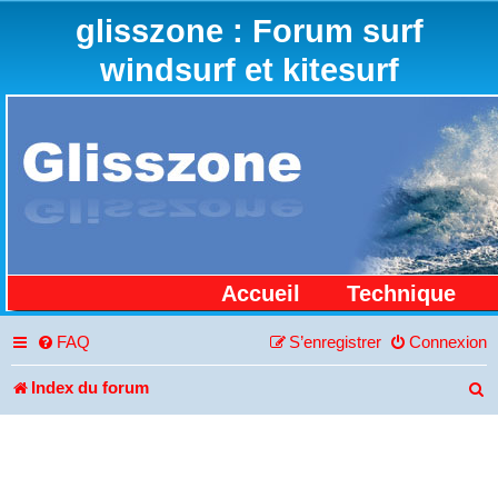
glisszone : Forum surf
windsurf et kitesurf
Accueil
Technique
FAQ
S’enregistrer
Connexion
Index du forum
R
e
c