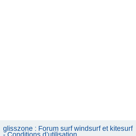
h
e
r
c
h
e
r
glisszone : Forum surf windsurf et kitesurf
- Conditions d’utilisation