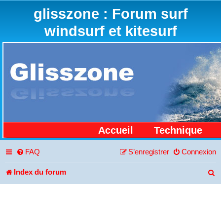
glisszone : Forum surf
windsurf et kitesurf
Accueil
Technique
FAQ
S’enregistrer
Connexion
Index du forum
R
e
c