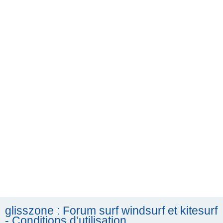
h
e
r
c
h
e
r
glisszone : Forum surf windsurf et kitesurf
- Conditions d’utilisation