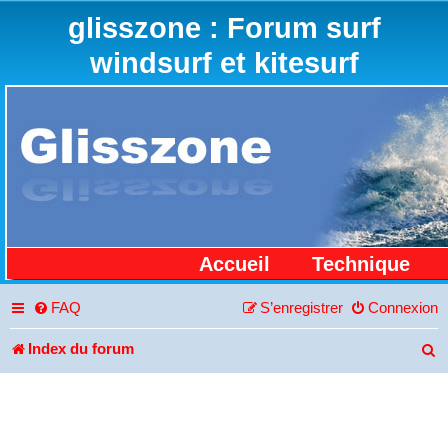
glisszone : Forum surf
windsurf et kitesurf
Accueil
Technique
FAQ
S’enregistrer
Connexion
Index du forum
R
e
c