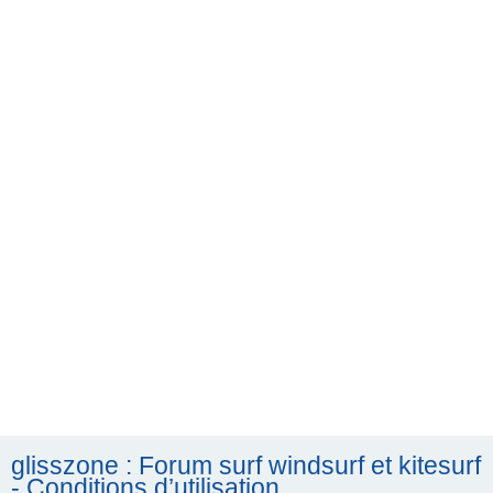
h
e
r
c
h
e
r
glisszone : Forum surf windsurf et kitesurf
- Conditions d’utilisation