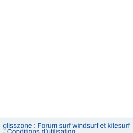
h
e
r
c
h
e
r
glisszone : Forum surf windsurf et kitesurf
- Conditions d’utilisation