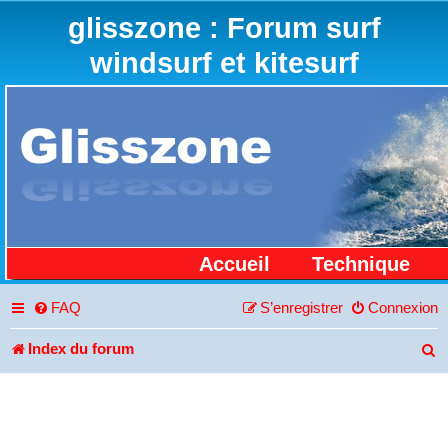
glisszone : Forum surf
windsurf et kitesurf
Accueil
Technique
FAQ
S’enregistrer
Connexion
Index du forum
R
e
c