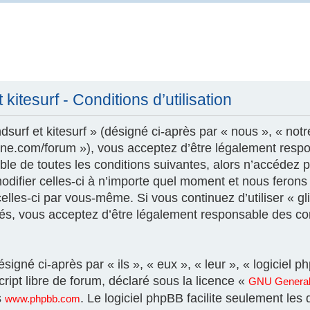
kitesurf - Conditions d’utilisation
surf et kitesurf » (désigné ci-après par « nous », « notr
szone.com/forum »), vous acceptez d’être légalement resp
le de toutes les conditions suivantes, alors n’accédez pa
modifier celles-ci à n’importe quel moment et nous feron
 celles-ci par vous-même. Si vous continuez d’utiliser « gl
és, vous acceptez d’être légalement responsable des con
igné ci-après par « ils », « eux », « leur », « logicie
ript libre de forum, déclaré sous la licence «
GNU General 
s
. Le logiciel phpBB facilite seulement les
www.phpbb.com