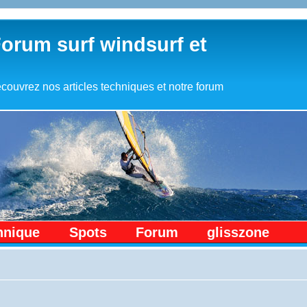
Forum surf windsurf et
couvrez nos articles techniques et notre forum
hnique
Spots
Forum
glisszone