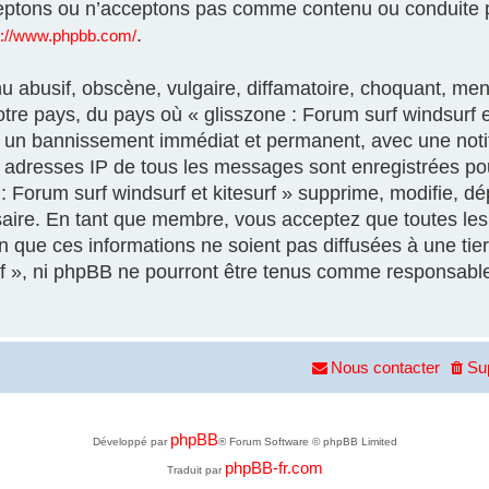
eptons ou n’acceptons pas comme contenu ou conduite p
.
s://www.phpbb.com/
 abusif, obscène, vulgaire, diffamatoire, choquant, men
otre pays, du pays où « glisszone : Forum surf windsurf et
à un bannissement immédiat et permanent, avec une notif
es adresses IP de tous les messages sont enregistrées p
 Forum surf windsurf et kitesurf » supprime, modifie, dép
aire. En tant que membre, vous acceptez que toutes les 
que ces informations ne soient pas diffusées à une tier
urf », ni phpBB ne pourront être tenus comme responsable
Nous contacter
Su
phpBB
Développé par
® Forum Software © phpBB Limited
phpBB-fr.com
Traduit par