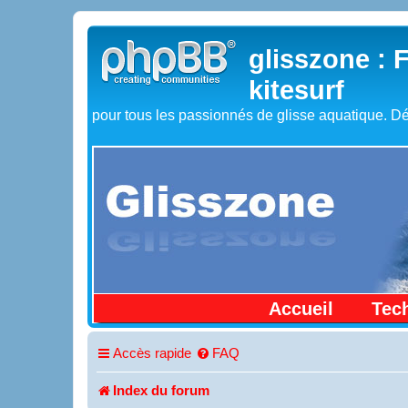
glisszone : 
kitesurf
pour tous les passionnés de glisse aquatique. Dé
Accueil
Tec
Accès rapide
FAQ
Index du forum