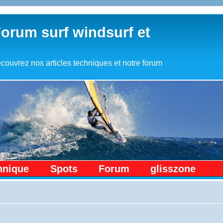
Forum surf windsurf et
couvrez nos articles techniques et notre forum
hnique
Spots
Forum
glisszone