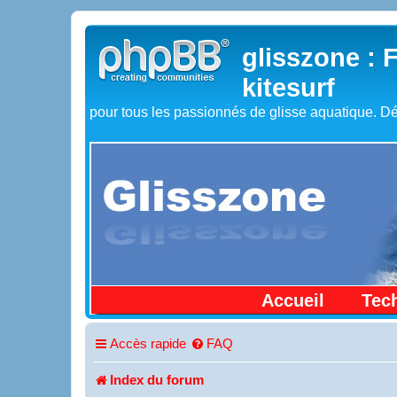
glisszone : 
kitesurf
pour tous les passionnés de glisse aquatique. Dé
Accueil
Tec
Accès rapide
FAQ
Index du forum