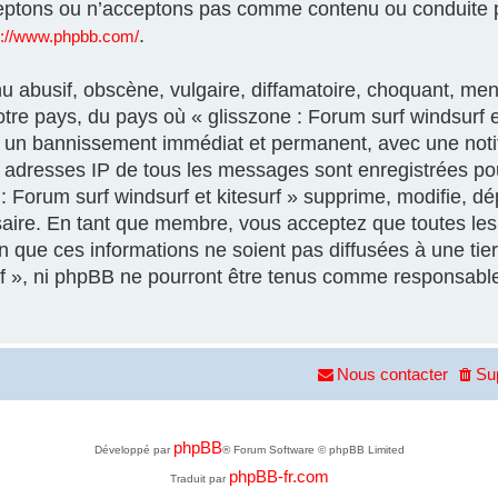
eptons ou n’acceptons pas comme contenu ou conduite p
.
s://www.phpbb.com/
 abusif, obscène, vulgaire, diffamatoire, choquant, men
otre pays, du pays où « glisszone : Forum surf windsurf et
à un bannissement immédiat et permanent, avec une notif
es adresses IP de tous les messages sont enregistrées p
 Forum surf windsurf et kitesurf » supprime, modifie, dép
aire. En tant que membre, vous acceptez que toutes les 
que ces informations ne soient pas diffusées à une tier
urf », ni phpBB ne pourront être tenus comme responsable
Nous contacter
Su
phpBB
Développé par
® Forum Software © phpBB Limited
phpBB-fr.com
Traduit par