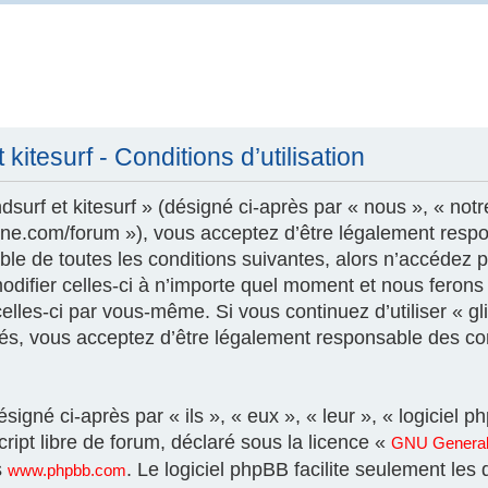
kitesurf - Conditions d’utilisation
surf et kitesurf » (désigné ci-après par « nous », « notr
szone.com/forum »), vous acceptez d’être légalement resp
le de toutes les conditions suivantes, alors n’accédez pa
modifier celles-ci à n’importe quel moment et nous feron
 celles-ci par vous-même. Si vous continuez d’utiliser « gl
és, vous acceptez d’être légalement responsable des con
igné ci-après par « ils », « eux », « leur », « logicie
ript libre de forum, déclaré sous la licence «
GNU General 
s
. Le logiciel phpBB facilite seulement les
www.phpbb.com