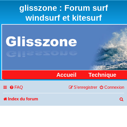
glisszone : Forum surf
windsurf et kitesurf
Accueil
Technique
FAQ
S’enregistrer
Connexion
Index du forum
R
e
c