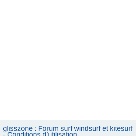
h
e
r
c
h
e
r
glisszone : Forum surf windsurf et kitesurf
- Conditions d’utilisation