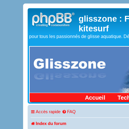
glisszone : 
kitesurf
pour tous les passionnés de glisse aquatique. Dé
Accueil
Tec
Accès rapide
FAQ
Index du forum