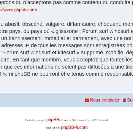
eptons ou n’acceptons pas comme contenu ou conduite p
.
s://www.phpbb.com/
 abusif, obscène, vulgaire, diffamatoire, choquant, men
otre pays, du pays où « glisszone : Forum surf windsurf et
à un bannissement immédiat et permanent, avec une notif
es adresses IP de tous les messages sont enregistrées p
 Forum surf windsurf et kitesurf » supprime, modifie, dép
aire. En tant que membre, vous acceptez que toutes les 
que ces informations ne soient pas diffusées à une tier
urf », ni phpBB ne pourront être tenus comme responsable
Nous contacter
Su
phpBB
Développé par
® Forum Software © phpBB Limited
phpBB-fr.com
Traduit par