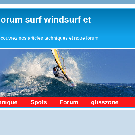
Forum surf windsurf et
couvrez nos articles techniques et notre forum
hnique
Spots
Forum
glisszone