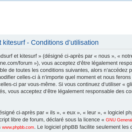
kitesurf - Conditions d’utilisation
surf et kitesurf » (désigné ci-après par « nous », « notr
szone.com/forum »), vous acceptez d’être légalement resp
le de toutes les conditions suivantes, alors n’accédez pa
modifier celles-ci à n’importe quel moment et nous feron
 celles-ci par vous-même. Si vous continuez d’utiliser « gl
és, vous acceptez d’être légalement responsable des con
igné ci-après par « ils », « eux », « leur », « logicie
ript libre de forum, déclaré sous la licence «
GNU General 
s
. Le logiciel phpBB facilite seulement les
www.phpbb.com