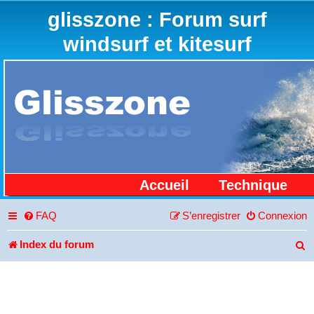
glisszone : Forum surf
windsurf et kitesurf
Accueil
Technique
FAQ
S’enregistrer
Connexion
Index du forum
R
e
c