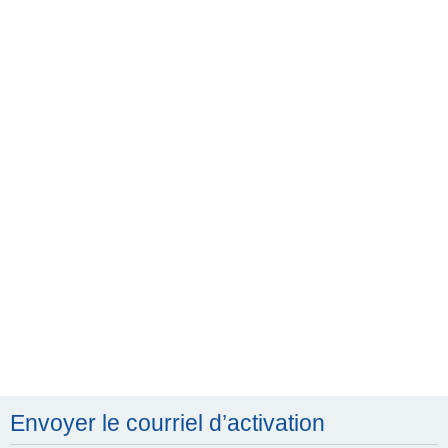
h
e
r
c
h
e
r
Envoyer le courriel d’activation