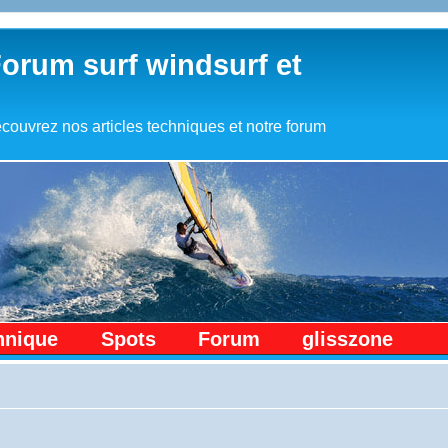
Forum surf windsurf et
couvrez nos articles techniques et notre forum
hnique
Spots
Forum
glisszone