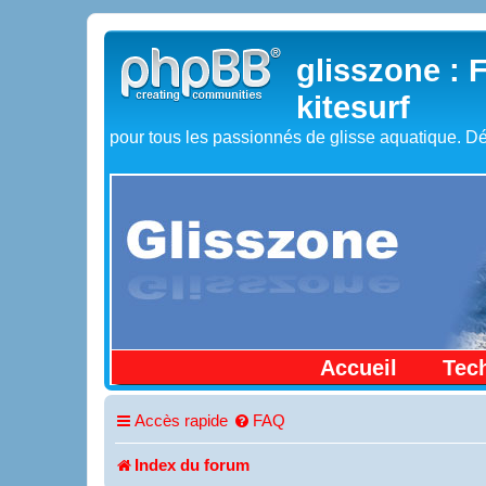
glisszone : 
kitesurf
pour tous les passionnés de glisse aquatique. Dé
Accueil
Tec
Accès rapide
FAQ
Index du forum