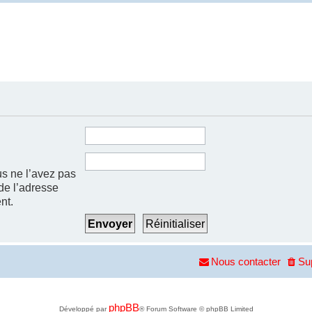
us ne l’avez pas
 de l’adresse
nt.
Nous contacter
Su
phpBB
Développé par
® Forum Software © phpBB Limited