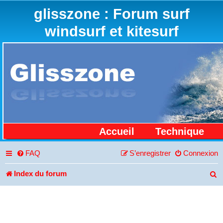
glisszone : Forum surf
windsurf et kitesurf
Accueil
Technique
FAQ
S’enregistrer
Connexion
Index du forum
R
e
c