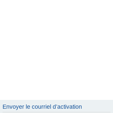
h
e
r
c
h
e
r
Envoyer le courriel d’activation