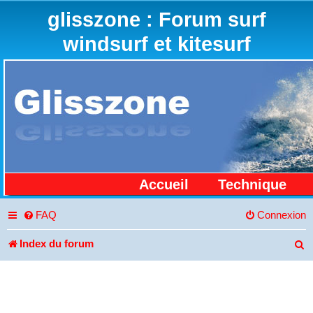
glisszone : Forum surf
windsurf et kitesurf
Accueil
Technique
FAQ
Connexion
Index du forum
R
e
c