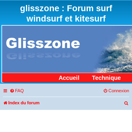
glisszone : Forum surf
windsurf et kitesurf
Accueil
Technique
FAQ
Connexion
Index du forum
R
e
c