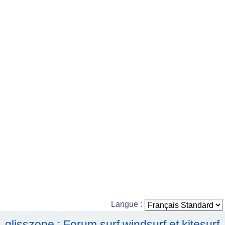
h
e
r
c
h
e
r
Langue :
glisszone : Forum surf windsurf et kitesurf