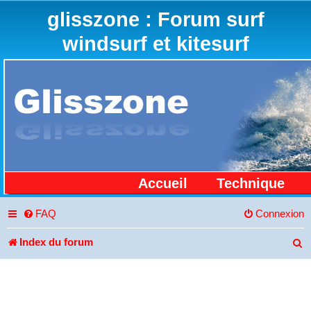
glisszone : Forum surf
windsurf et kitesurf
Accueil
Technique
FAQ
Connexion
Index du forum
R
e
c