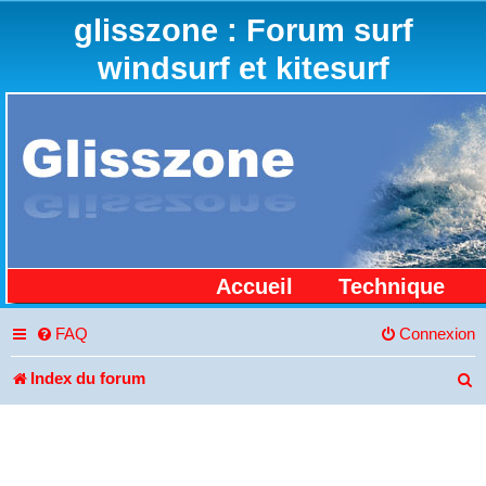
glisszone : Forum surf
windsurf et kitesurf
Accueil
Technique
FAQ
Connexion
Index du forum
R
e
c