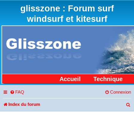
glisszone : Forum surf
windsurf et kitesurf
Accueil
Technique
FAQ
Connexion
Index du forum
R
e
c